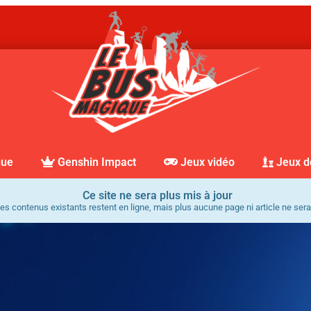
que
Genshin Impact
Jeux vidéo
Jeux d
Ce site ne sera plus mis à jour
es contenus existants restent en ligne, mais plus aucune page ni article ne sera