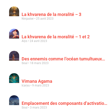
La khvarena de la moralité – 3
Ninjaster
25 avril 2023
La khvarena de la moralité – 1 et 2
Alys
24 avril 2023
Des ennemis comme l’océan tumultueux…
Soul
18 mars 2023
Vimana Agama
Icaryu
9 mars 2023
Emplacement des composants d’activation & « Au clair de la lune rouge sang »
Soul
3 mars 2023