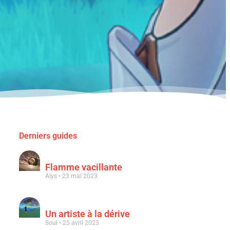
Derniers guides
Flamme vacillante
Alys
23 mai 2023
Un artiste à la dérive
Soul
25 avril 2023