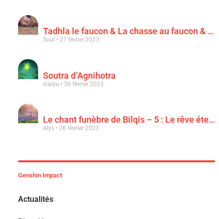
Tadhla le faucon & La chasse au faucon & Le faucon déchu
Soul
27 février 2023
Soutra d’Agnihotra
Icaryu
26 février 2023
Le chant funèbre de Bilqis – 5 : Le rêve éternel d’une luxuriance épanouie
Alys
26 février 2023
Genshin Impact
Actualités