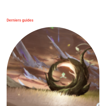
Derniers guides
Fl
Al