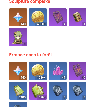
Sculpture complexe
140
40000
4
1
1
Errance dans la forêt
440
1080k
44
40
2400
4200
8
8