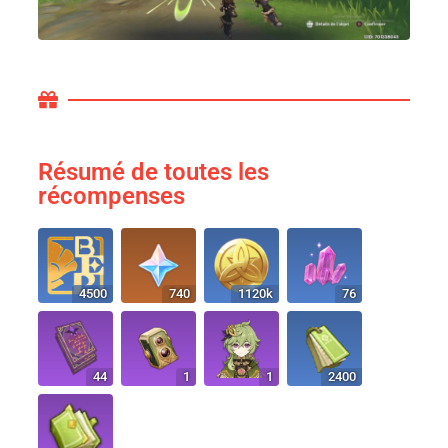
Résumé de toutes les
récompenses
4500
740
1120k
76
44
1
1
2400