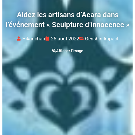
Aidez les artisans d’Acara dans
l’événement « Sculpture d’innocence »
Hikarichan
25 août 2022
Genshin Impact
Afficher l'image