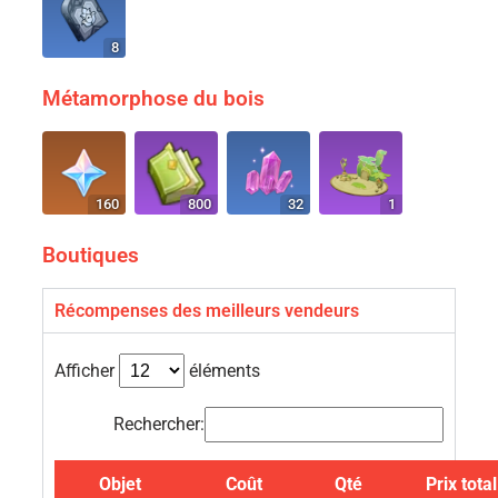
8
Métamorphose du bois
160
800
32
1
Boutiques
Récompenses des meilleurs vendeurs
Afficher
éléments
Rechercher:
Objet
Coût
Qté
Prix total