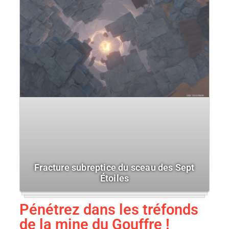
Fracture subreptice du sceau des Sept
Étoiles
Pénétrez dans les tréfonds
de la mine du Gouffre !