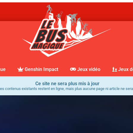
que
Genshin Impact
Jeux vidéo
Jeux d
Ce site ne sera plus mis à jour
es contenus existants restent en ligne, mais plus aucune page ni article ne sera