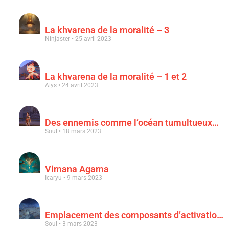
La khvarena de la moralité – 3
Ninjaster
25 avril 2023
La khvarena de la moralité – 1 et 2
Alys
24 avril 2023
Des ennemis comme l’océan tumultueux…
Soul
18 mars 2023
Vimana Agama
Icaryu
9 mars 2023
Emplacement des composants d’activation & « Au clair de la lune rouge sang »
Soul
3 mars 2023