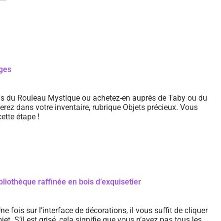
ages
fs du Rouleau Mystique ou achetez-en auprès de Taby ou du
erez dans votre inventaire, rubrique Objets précieux. Vous
ette étape !
bliothèque raffinée en bois d’exquisetier
Une fois sur l’interface de décorations, il vous suffit de cliquer
jet. S’il est grisé, cela signifie que vous n’avez pas tous les