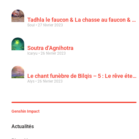
Tadhla le faucon & La chasse au faucon & Le faucon déchu
Soul
27 février 2023
Soutra d’Agnihotra
Icaryu
26 février 2023
Le chant funèbre de Bilqis – 5 : Le rêve éternel d’une luxuriance épanouie
Alys
26 février 2023
Genshin Impact
Actualités