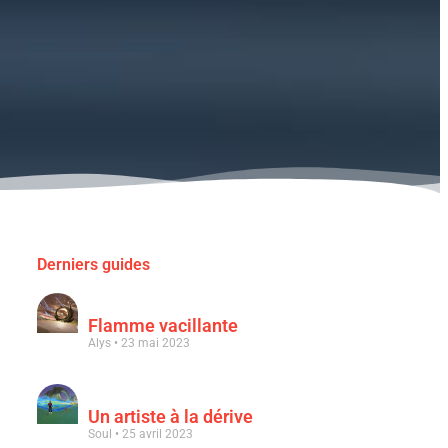
Derniers guides
Flamme vacillante
Alys
23 mai 2023
Un artiste à la dérive
Soul
25 avril 2023