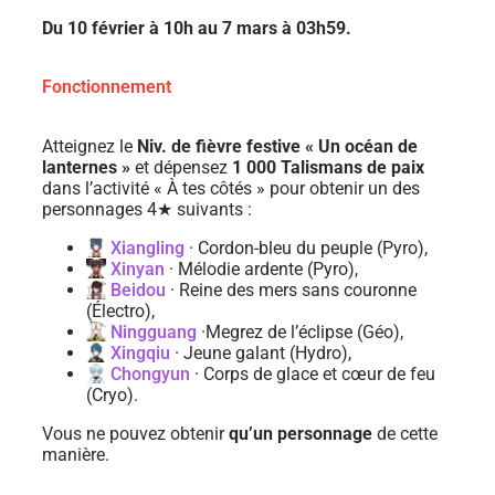
Du 10 février à 10h au 7 mars à 03h59.
Fonctionnement
Atteignez le
Niv. de fièvre festive « Un océan de
lanternes »
et dépensez
1 000 Talismans de paix
dans l’activité « À tes côtés » pour obtenir un des
personnages 4★ suivants :
Xiangling
· Cordon-bleu du peuple (Pyro),
Xinyan
· Mélodie ardente (Pyro),
Beidou
· Reine des mers sans couronne
(Électro),
Ningguang
·Megrez de l’éclipse (Géo),
Xingqiu
· Jeune galant (Hydro),
Chongyun
· Corps de glace et cœur de feu
(Cryo).
Vous ne pouvez obtenir
qu’un personnage
de cette
manière.