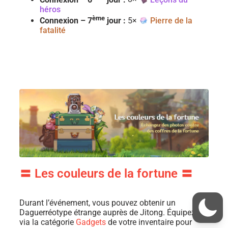
héros
ème
Connexion – 7
jour :
5×
Pierre de la
fatalité
〓 Les couleurs de la fortune 〓
Durant l’événement, vous pouvez obtenir un
Daguerréotype étrange auprès de Jitong. Équipez-le
via la catégorie
Gadgets
de votre inventaire pour