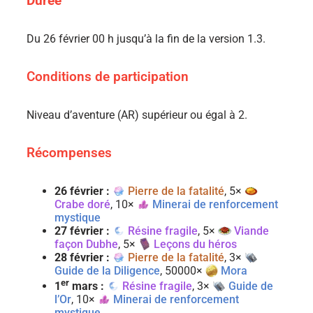
Durée
Du 26 février 00 h jusqu’à la fin de la version 1.3.
Conditions de participation
Niveau d’aventure (AR) supérieur ou égal à 2.
Récompenses
26 février :
Pierre de la fatalité
, 5×
Crabe doré
, 10×
Minerai de renforcement
mystique
27 février :
Résine fragile
, 5×
Viande
façon Dubhe
, 5×
Leçons du héros
28 février :
Pierre de la fatalité
, 3×
Guide de la Diligence
, 50000×
Mora
er
1
mars :
Résine fragile
, 3×
Guide de
l’Or
, 10×
Minerai de renforcement
mystique