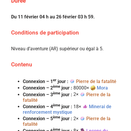
Durée
Du 11 février 04 h au 26 février 03 h 59.
Conditions de participation
Niveau d’aventure (AR) supérieur ou égal à 5.
Contenu
er
Connexion – 1
jour :
Pierre de la fatalité
ème
Connexion – 2
jour :
80000×
Mora
ème
Connexion – 3
jour :
2×
Pierre de la
fatalité
ème
Connexion – 4
jour :
18×
Minerai de
renforcement mystique
ème
Connexion – 5
jour :
2×
Pierre de la
fatalité
ème
Connexion – 6
jour :
8×
Leçons du