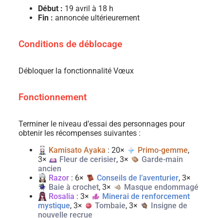
Début :
19 avril à 18 h
Fin :
annoncée ultérieurement
Conditions de déblocage
Débloquer la fonctionnalité Vœux
Fonctionnement
Terminer le niveau d’essai des personnages pour
obtenir les récompenses suivantes :
Kamisato Ayaka
: 20×
Primo-gemme
,
3×
Fleur de cerisier
, 3×
Garde-main
ancien
Razor
: 6×
Conseils de l’aventurier
, 3×
Baie à crochet
, 3×
Masque endommagé
Rosalia
: 3×
Minerai de renforcement
mystique
, 3×
Tombaie
, 3×
Insigne de
nouvelle recrue