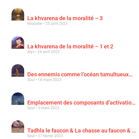
La khvarena de la moralité – 3
Ninjaster
25 avril 2023
La khvarena de la moralité – 1 et 2
Alys
24 avril 2023
Des ennemis comme l’océan tumultueux…
Soul
18 mars 2023
Emplacement des composants d’activation & « Au clair de la lune rouge sang »
Soul
3 mars 2023
Tadhla le faucon & La chasse au faucon & Le faucon déchu
Soul
27 février 2023