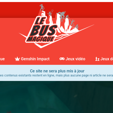
que
Genshin Impact
Jeux vidéo
Jeux d
Ce site ne sera plus mis à jour
es contenus existants restent en ligne, mais plus aucune page ni article ne sera