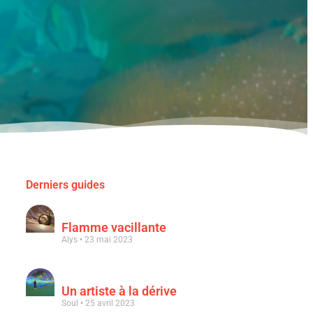
Derniers guides
Flamme vacillante
Alys
23 mai 2023
Un artiste à la dérive
Soul
25 avril 2023