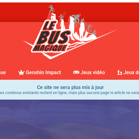
que
Genshin Impact
Jeux vidéo
Jeux d
Ce site ne sera plus mis à jour
es contenus existants restent en ligne, mais plus aucune page ni article ne sera