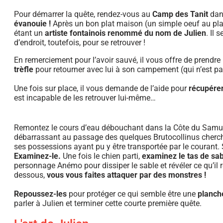
Pour démarrer la quête, rendez-vous au
Camp des Tanit
dan
évanouie !
Après un bon plat maison (un simple oeuf au plat)
étant un
artiste fontainois renommé du nom de Julien
. Il 
d’endroit, toutefois, pour se retrouver !
En remerciement pour l’avoir sauvé, il vous offre de prendre
trèfle
pour retourner avec lui à son campement (qui n’est p
Une fois sur place, il vous demande de l’aide pour
récupérer
est incapable de les retrouver lui-même…
Remontez le cours d’eau débouchant dans la Côte du Sam
débarrassant au passage des quelques Brutocollinus chercha
ses possessions ayant pu y être transportée par le courant. 
Examinez-le.
Une fois le chien parti,
examinez le tas de sa
personnage Anémo pour dissiper le sable et révéler ce qu’il r
dessous,
vous vous faites attaquer par des monstres !
Repoussez-les
pour protéger ce qui semble être une
planch
parler à Julien et terminer cette courte première quête.