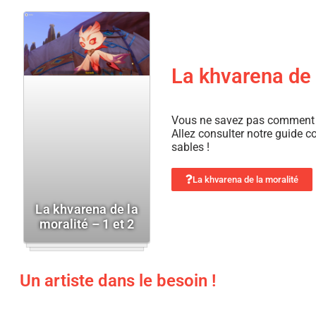
La khvarena de 
Vous ne savez pas comment dé
Allez consulter notre guide c
sables !
La khvarena de la moralité
La khvarena de la
moralité – 1 et 2
Un artiste dans le besoin !