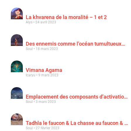
La khvarena de la moralité – 1 et 2
Alys
24 avril 2023
Des ennemis comme l’océan tumultueux…
Soul
18 mars 2023
Vimana Agama
Icaryu
9 mars 2023
Emplacement des composants d’activation & « Au clair de la lune rouge sang »
Soul
3 mars 2023
Tadhla le faucon & La chasse au faucon & Le faucon déchu
Soul
27 février 2023