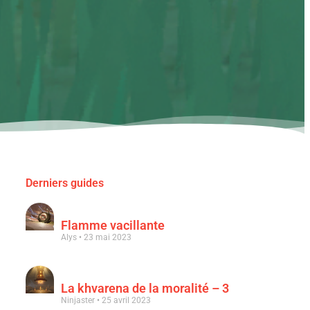
Derniers guides
Flamme vacillante
Alys
23 mai 2023
La khvarena de la moralité – 3
Ninjaster
25 avril 2023