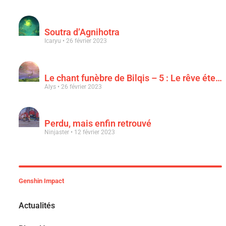
Soutra d’Agnihotra
Icaryu
26 février 2023
Le chant funèbre de Bilqis – 5 : Le rêve éternel d’une luxuriance épanouie
Alys
26 février 2023
Perdu, mais enfin retrouvé
Ninjaster
12 février 2023
Genshin Impact
Actualités