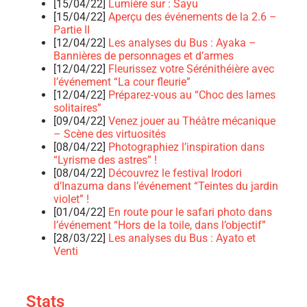
[15/04/22]
Lumière sur : Sayu
[15/04/22]
Aperçu des événements de la 2.6 –
Partie II
[12/04/22]
Les analyses du Bus : Ayaka –
Bannières de personnages et d’armes
[12/04/22]
Fleurissez votre Sérénithéière avec
l’événement “La cour fleurie”
[12/04/22]
Préparez-vous au “Choc des lames
solitaires”
[09/04/22]
Venez jouer au Théâtre mécanique
– Scène des virtuosités
[08/04/22]
Photographiez l’inspiration dans
“Lyrisme des astres” !
[08/04/22]
Découvrez le festival Irodori
d’Inazuma dans l’événement “Teintes du jardin
violet” !
[01/04/22]
En route pour le safari photo dans
l’événement “Hors de la toile, dans l’objectif”
[28/03/22]
Les analyses du Bus : Ayato et
Venti
Stats