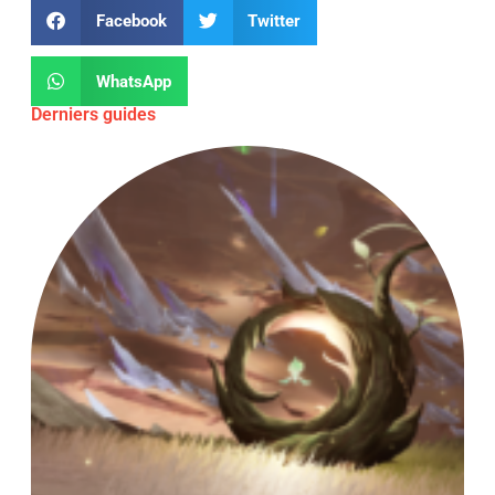
Facebook
Twitter
WhatsApp
Derniers guides
Fl
Al