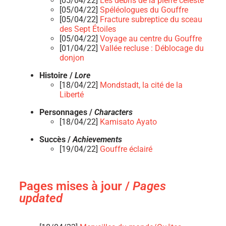
[05/04/22]
Les débris de la pierre céleste
[05/04/22]
Spéléologues du Gouffre
[05/04/22]
Fracture subreptice du sceau
des Sept Étoiles
[05/04/22]
Voyage au centre du Gouffre
[01/04/22]
Vallée recluse : Déblocage du
donjon
Histoire /
Lore
[18/04/22]
Mondstadt, la cité de la
Liberté
Personnages /
Characters
[18/04/22]
Kamisato Ayato
Succès /
Achievements
[19/04/22]
Gouffre éclairé
Pages mises à jour /
Pages
updated