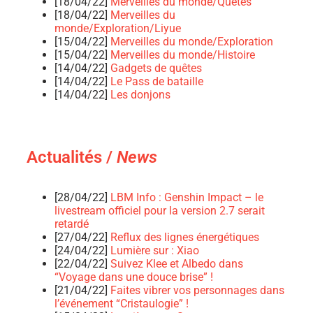
[18/04/22]
Merveilles du monde/Quêtes
[18/04/22]
Merveilles du
monde/Exploration/Liyue
[15/04/22]
Merveilles du monde/Exploration
[15/04/22]
Merveilles du monde/Histoire
[14/04/22]
Gadgets de quêtes
[14/04/22]
Le Pass de bataille
[14/04/22]
Les donjons
Actualités /
News
[28/04/22]
LBM Info : Genshin Impact – le
livestream officiel pour la version 2.7 serait
retardé
[27/04/22]
Reflux des lignes énergétiques
[24/04/22]
Lumière sur : Xiao
[22/04/22]
Suivez Klee et Albedo dans
“Voyage dans une douce brise” !
[21/04/22]
Faites vibrer vos personnages dans
l’événement “Cristaulogie” !