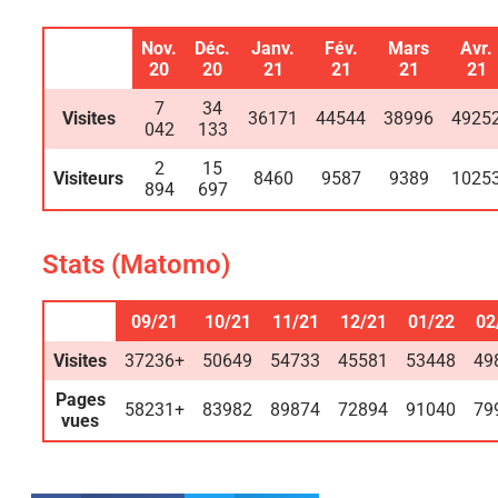
Nov.
Déc.
Janv.
Fév.
Mars
Avr.
20
20
21
21
21
21
7
34
Visites
36171
44544
38996
4925
042
133
2
15
Visiteurs
8460
9587
9389
1025
894
697
Stats (Matomo)
09/21
10/21
11/21
12/21
01/22
02
Visites
37236+
50649
54733
45581
53448
49
Pages
58231+
83982
89874
72894
91040
79
vues