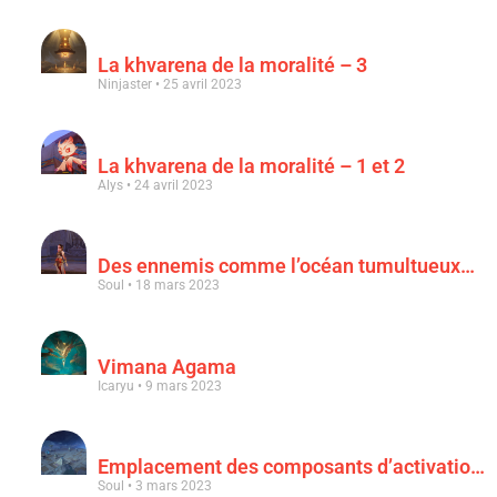
La khvarena de la moralité – 3
Ninjaster
25 avril 2023
La khvarena de la moralité – 1 et 2
Alys
24 avril 2023
Des ennemis comme l’océan tumultueux…
Soul
18 mars 2023
Vimana Agama
Icaryu
9 mars 2023
Emplacement des composants d’activation & « Au clair de la lune rouge sang »
Soul
3 mars 2023