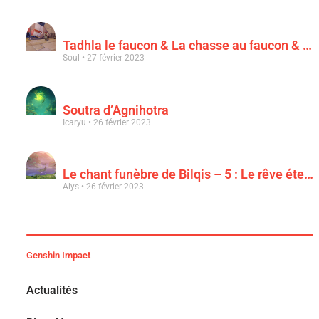
Tadhla le faucon & La chasse au faucon & Le faucon déchu
Soul
27 février 2023
Soutra d’Agnihotra
Icaryu
26 février 2023
Le chant funèbre de Bilqis – 5 : Le rêve éternel d’une luxuriance épanouie
Alys
26 février 2023
Genshin Impact
Actualités