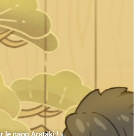
 le gang Arataki ! »