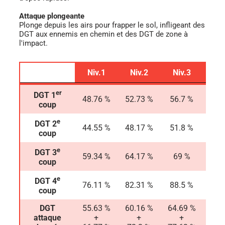
Attaque plongeante
Plonge depuis les airs pour frapper le sol, infligeant des
DGT aux ennemis en chemin et des DGT de zone à
l'impact.
Niv.1
Niv.2
Niv.3
Ni
Niv.1
Niv.2
Niv.3
Ni
er
DGT 1
48.76 %
52.73 %
56.7 %
62.
coup
e
DGT 2
44.55 %
48.17 %
51.8 %
56.
coup
e
DGT 3
59.34 %
64.17 %
69 %
75.
coup
e
DGT 4
76.11 %
82.31 %
88.5 %
97.
coup
DGT
55.63 %
60.16 %
64.69 %
71.
attaque
+
+
+