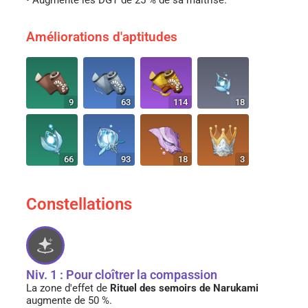
• Augmente les DGT de 25 % de sa maîtrise.
Améliorations d'aptitudes
9
63
114
18
66
93
18
3
Constellations
Niv. 1 : Pour cloîtrer la compassion
La zone d'effet de
Rituel des semoirs de Narukami
augmente de 50 %.