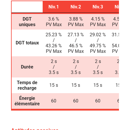
Niv.1
Niv.2
Niv.3
Niv.4
Niv.1
Niv.2
Niv.3
Niv.4
DGT
3.6 %
3.88 %
4.15 %
4.51 %
uniques
PV Max
PV Max
PV Max
PV Max
25.23 %
27.13 %
29.02 %
31.54 %
/
/
/
/
DGT totaux
43.26 %
46.5 %
49.75 %
54.07 %
PV Max
PV Max
PV Max
PV Max
2 s
2 s
2 s
2 s
Durée
/
/
/
/
3.5 s
3.5 s
3.5 s
3.5 s
Temps de
15 s
15 s
15 s
15 s
recharge
Énergie
60
60
60
60
élémentaire