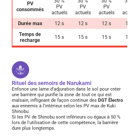
30 %
30 %
30 %
30 %
PV
PV
PV
PV
PV
consommés
actuels
actuels
actuels
actuels
Durée max
12 s
12 s
12 s
12 s
Temps de
15 s
15 s
15 s
15 s
recharge
Rituel des semoirs de Narukami
Enfonce une lame d'adjuration dans le sol pour créer
une barrière qui purifie la zone de tout ce qui est
malsain, infligeant de façon continue des
DGT Électro
aux ennemis à l'intérieur selon les PV max de Kuki
Shinobu.
Si les PV de Shinobu sont inférieurs ou égaux à 50 %
lors de l'utilisation de cette compétence, la barrière
dure plus longtemps.