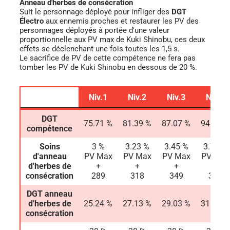
Anneau d'herbes de consécration
Suit le personnage déployé pour infliger des
DGT
Électro
aux ennemis proches et restaurer les PV des
personnages déployés à portée d'une valeur
proportionnelle aux PV max de Kuki Shinobu, ces deux
effets se déclenchant une fois toutes les 1,5 s.
Le sacrifice de PV de cette compétence ne fera pas
tomber les PV de Kuki Shinobu en dessous de 20 %.
Niv.1
Niv.2
Niv.3
Niv.4
Niv.1
Niv.2
Niv.3
Niv.4
DGT
75.71 %
81.39 %
87.07 %
94.64 %
compétence
Soins
3 %
3.23 %
3.45 %
3.75 %
d'anneau
PV Max
PV Max
PV Max
PV Max
d'herbes de
+
+
+
+
consécration
289
318
349
383
DGT anneau
d'herbes de
25.24 %
27.13 %
29.03 %
31.55 %
consécration