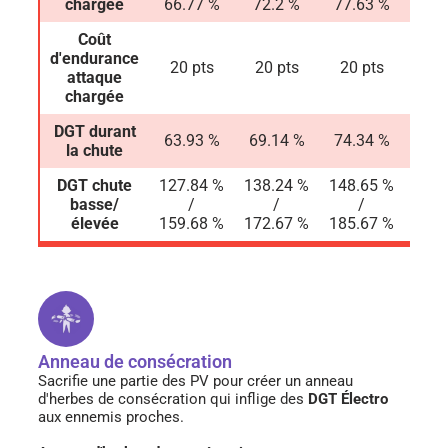
chargée
66.77 %
72.2 %
77.63 %
85.
Coût
d'endurance
20 pts
20 pts
20 pts
20 
attaque
chargée
DGT durant
63.93 %
69.14 %
74.34 %
81.
la chute
DGT chute
127.84 %
138.24 %
148.65 %
163.
basse/
/
/
/
élevée
159.68 %
172.67 %
185.67 %
204.
Anneau de consécration
Sacrifie une partie des PV pour créer un anneau
d'herbes de consécration qui inflige des
DGT Électro
aux ennemis proches.