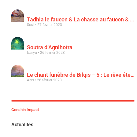
Tadhla le faucon & La chasse au faucon & Le faucon déchu
Soul
27 février 2023
Soutra d’Agnihotra
Icaryu
26 février 2023
Le chant funèbre de Bilqis – 5 : Le rêve éternel d’une luxuriance épanouie
Alys
26 février 2023
Genshin Impact
Actualités