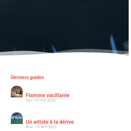
Derniers guides
Flamme vacillante
Alys
23 mai 2023
Un artiste à la dérive
Soul
25 avril 2023