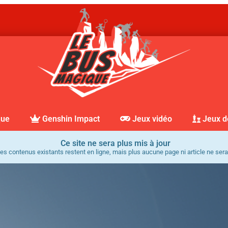
que
Genshin Impact
Jeux vidéo
Jeux d
Ce site ne sera plus mis à jour
es contenus existants restent en ligne, mais plus aucune page ni article ne sera