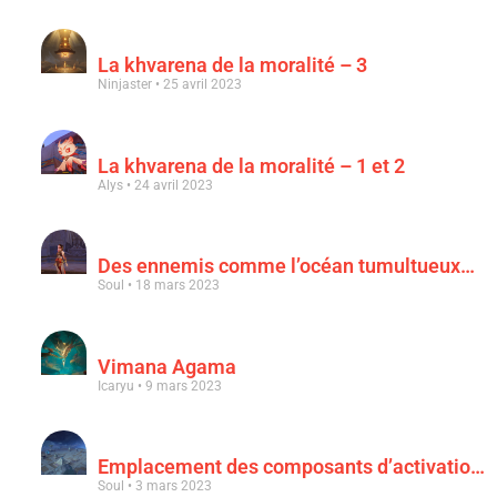
La khvarena de la moralité – 3
Ninjaster
25 avril 2023
La khvarena de la moralité – 1 et 2
Alys
24 avril 2023
Des ennemis comme l’océan tumultueux…
Soul
18 mars 2023
Vimana Agama
Icaryu
9 mars 2023
Emplacement des composants d’activation & « Au clair de la lune rouge sang »
Soul
3 mars 2023