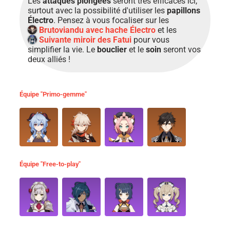
Les
attaques plongées
seront très efficaces ici,
surtout avec la possibilité d'utiliser les
papillons
Électro
. Pensez à vous focaliser sur les
Brutoviandu avec hache Électro
et les
Suivante miroir des Fatui
pour vous
simplifier la vie. Le
bouclier
et le
soin
seront vos
deux alliés !
Équipe "Primo-gemme"
Équipe "Free-to-play"