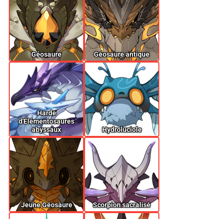
Géosaure
Géosaure antique
Harde
d'Élémentosaures
abyssaux
Hydroluciole
Jeune Géosaure
Scorpion sacralisé