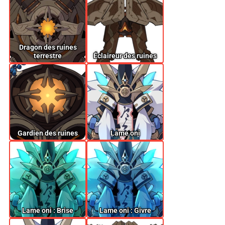
Dragon des ruines
terrestre
Éclaireur des ruines
Gardien des ruines
Lame oni
Lame oni : Brise
Lame oni : Givre