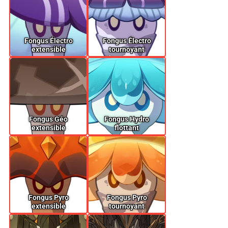
Fongus Électro
Fongus Électro
extensible
tournoyant
Fongus Géo
Fongus Hydro
extensible
flottant
Fongus Pyro
Fongus Pyro
extensible
tournoyant