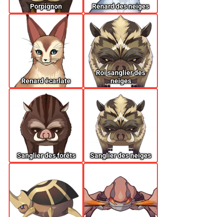
Porpignon
Renard des neiges
Roi sanglier des
Renard écarlate
neiges
Sanglier des forêts
Sanglier des neiges