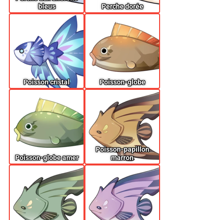
bleus
Perche dorée
Poisson cristal
Poisson-globe
Poisson-papillon
Poisson-globe amer
marron