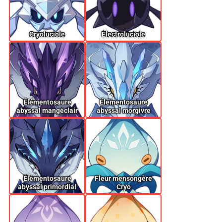
Cryoluciole
Électroluciole
Élémentosaure
Élémentosaure
abyssal mangéclair
abyssal morgivre
Élémentosaure
Fleur mensongère
abyssal primordial
Cryo