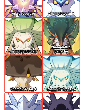
Arbre foudroyé
Champicryo ailé
Champieffroi
Champidendro ailé
panaché
Champigéo terré
Champihydro terré