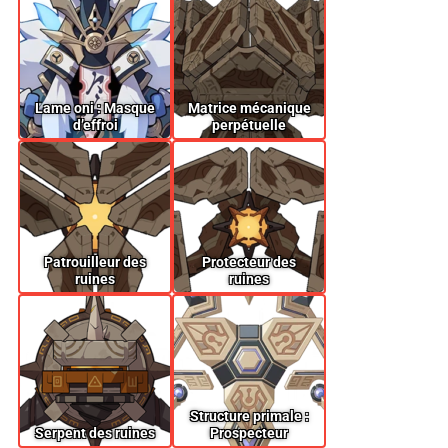
Lame oni : Masque
Matrice mécanique
d’effroi
perpétuelle
Patrouilleur des
Protecteur des
ruines
ruines
Structure primale :
Serpent des ruines
Prospecteur