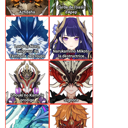
Garde de l'oasis
Azhdaha
d'Apep
Loup du Nord,
Seigneur du
Narukami no Mikoto
Territoire des loups
la destructrice
Shouki no Kami, le
prodige
Signora