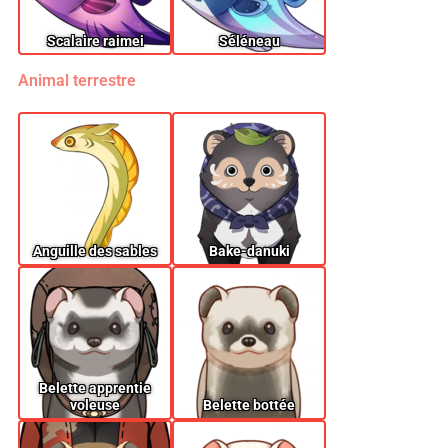
Scalaire raimei
Séléneau
Animal terrestre
Anguille des sables
Bake-danuki
Belette apprentie
voleuse
Belette bottée