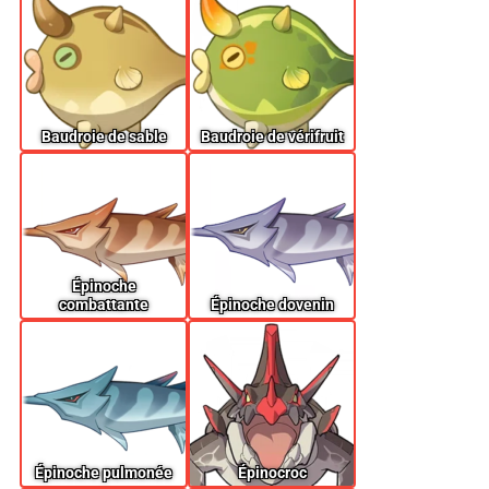
Baudroie de sable
Baudroie de vérifruit
Épinoche
combattante
Épinoche dovenin
Épinoche pulmonée
Épinocroc