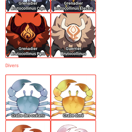
Grenadier
Grenadier
Brutocollinus Cryo
Brutocollinus Électro
Grenadier
Guerrier
Brutocollinus Pyro
Brutocollinus
Divers
Crabe des océans
Crabe doré