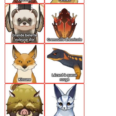
Grande belette
voleuse d'or
Grenouille arboricole
Lézard à queue
Kitsune
rouge