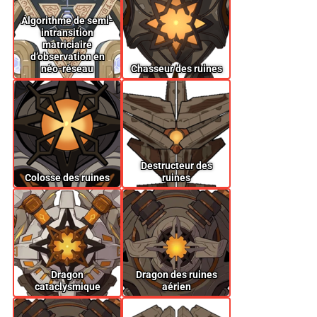
Algorithme de semi-
intransition
matriciaire
d’observation en
néo-réseau
Chasseur des ruines
Destructeur des
Colosse des ruines
ruines
Dragon
Dragon des ruines
cataclysmique
aérien