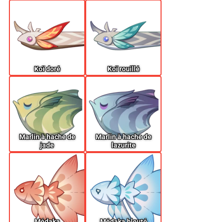
Koï doré
Koï rouillé
Marlin à hache de
Marlin à hache de
jade
lazurite
Médaka
Médaka bleuté