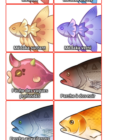
Médaka sucrant
Médaka verni
Pêche des vagues
profondes
Perche à dos noir
Perche aux ailerons