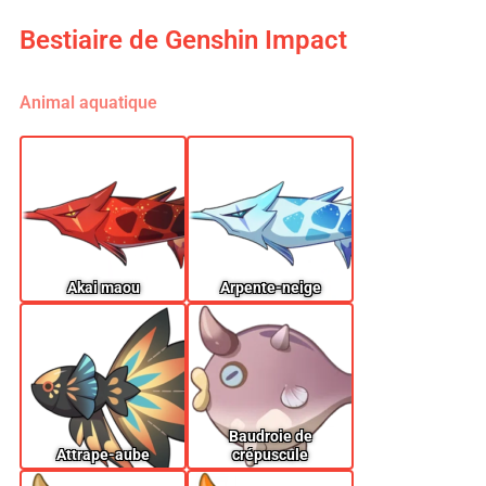
Bestiaire de Genshin Impact
Animal aquatique
Akai maou
Arpente-neige
Baudroie de
Attrape-aube
crépuscule