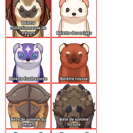
Belette
collectionneuse de
trésors
Belette des neiges
Belette foudrazurée
Belette rousse
Bête de somme du
Bête de somme
désert
hirsute