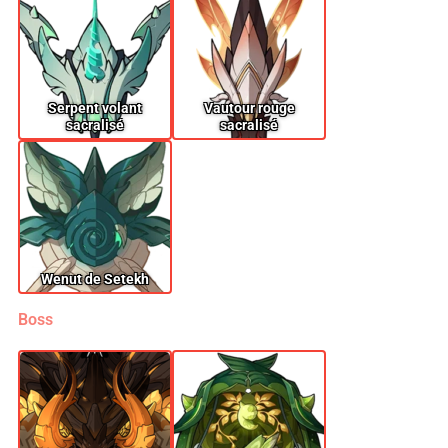
Serpent volant
Vautour rouge
sacralisé
sacralisé
Wenut de Setekh
Boss