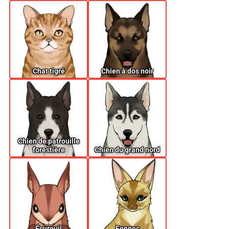
Chat tigré
Chien à dos noir
Chien de patrouille
forestière
Chien du grand nord
Écureuil
Fennec