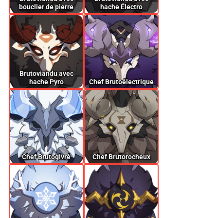
bouclier de pierre
hache Électro
Brutoviandu avec
hache Pyro
Chef Brutoélectrique
Chef Brutogivré
Chef Brutorocheux