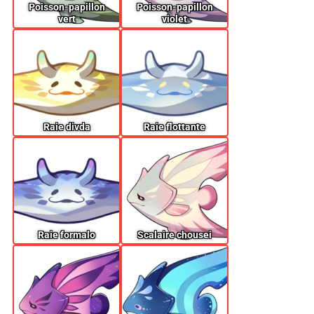
Poisson-papillon
Poisson-papillon
vert
violet
Raie divda
Raie flottante
Raie formalo
Scalaire chousei