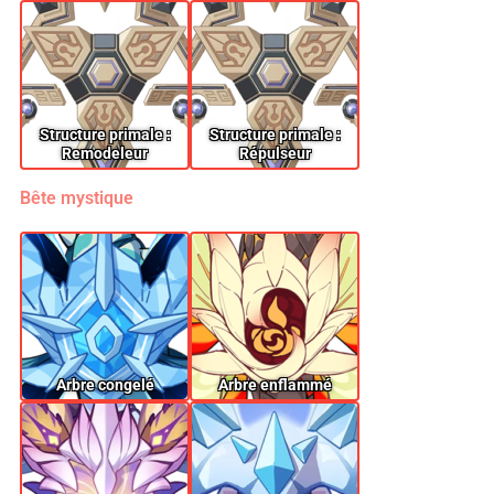
Structure primale :
Structure primale :
Remodeleur
Répulseur
Bête mystique
Arbre congelé
Arbre enflammé