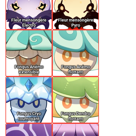
Fleur mensongère
Fleur mensongère
Électro
Pyro
Fongus Anémo
Fongus Anémo
extensible
flottant
Fongus Cryo
Fongus Dendro
tournoyant
flottant