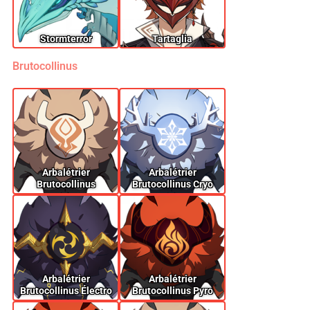
Stormterror
Tartaglia
Brutocollinus
Arbalétrier
Arbalétrier
Brutocollinus
Brutocollinus Cryo
Arbalétrier
Arbalétrier
Brutocollinus Électro
Brutocollinus Pyro