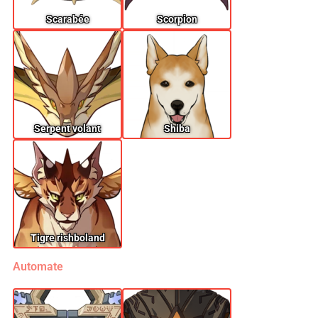
Scarabée
Scorpion
Serpent volant
Shiba
Tigre rishboland
Automate