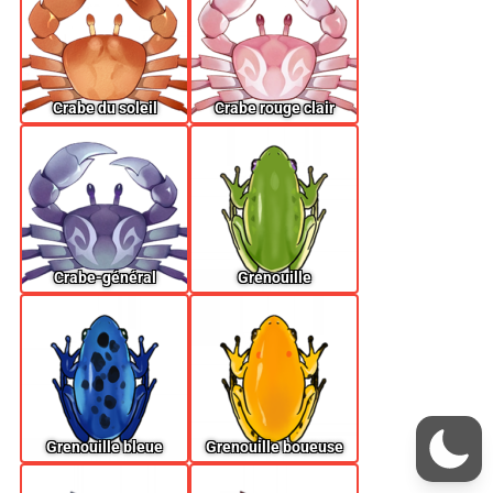
Crabe du soleil
Crabe rouge clair
Crabe-général
Grenouille
Grenouille bleue
Grenouille boueuse