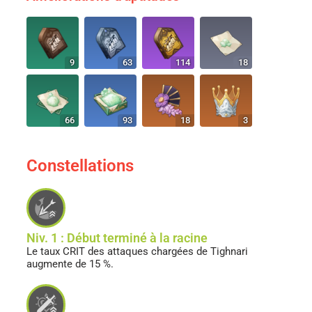
9
63
114
18
66
93
18
3
Constellations
Niv. 1 : Début terminé à la racine
Le taux CRIT des attaques chargées de Tighnari
augmente de 15 %.