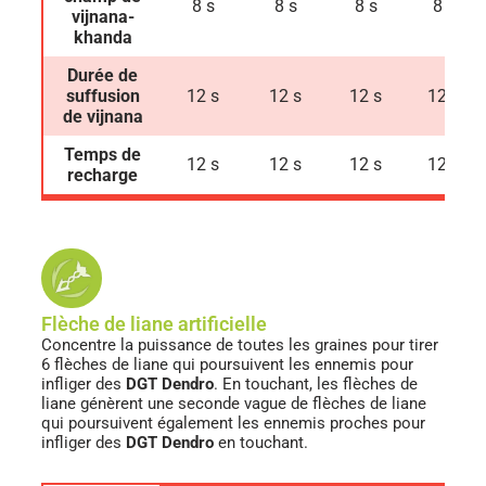
8 s
8 s
8 s
8 s
vijnana-
khanda
Durée de
suffusion
12 s
12 s
12 s
12 s
de vijnana
Temps de
12 s
12 s
12 s
12 s
recharge
Flèche de liane artificielle
Concentre la puissance de toutes les graines pour tirer
6 flèches de liane qui poursuivent les ennemis pour
infliger des
DGT Dendro
. En touchant, les flèches de
liane génèrent une seconde vague de flèches de liane
qui poursuivent également les ennemis proches pour
infliger des
DGT Dendro
en touchant.