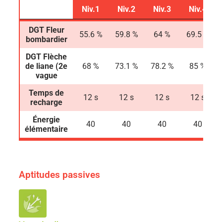
Niv.1
Niv.2
Niv.3
Niv.4
Niv.1
Niv.2
Niv.3
Niv.4
DGT Fleur
55.6 %
59.8 %
64 %
69.5 %
bombardier
DGT Flèche
de liane (2e
68 %
73.1 %
78.2 %
85 %
vague
Temps de
12 s
12 s
12 s
12 s
recharge
Énergie
40
40
40
40
élémentaire
Aptitudes passives