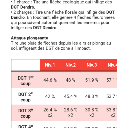
•
1 charge : Tire une flèche écologique qui inflige des
DGT Dendro.
•
2 charges : Tire une flèche florale qui inflige des
DGT
Dendro
. En touchant, elle génère 4 flèches fleuronnées
qui poursuivent automatiquement les ennemis pour
infliger des
DGT Dendro.
Attaque plongeante
Tire une pluie de flèches depuis les airs et plonge au
sol, infligeant des DGT de zone à l'impact.
Niv.1
Niv.2
Niv.3
Niv.4
Niv.1
Niv.2
Niv.3
Niv.4
er
DGT 1
44.6 %
48 %
51.9 %
57.1 %
coup
e
DGT 2
42 %
45.4 %
48.8 %
53.7 %
coup
e
26.4 %
28.6 %
30.8 %
33.8 %
DGT 3
x2
x2
x2
x2
coup
e
DGT 4