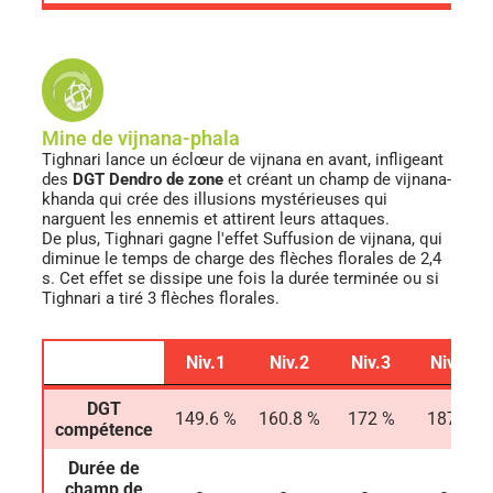
Mine de vijnana-phala
Tighnari lance un éclœur de vijnana en avant, infligeant
des
DGT Dendro de zone
et créant un champ de vijnana-
khanda qui crée des illusions mystérieuses qui
narguent les ennemis et attirent leurs attaques.
De plus, Tighnari gagne l'effet Suffusion de vijnana, qui
diminue le temps de charge des flèches florales de 2,4
s. Cet effet se dissipe une fois la durée terminée ou si
Tighnari a tiré 3 flèches florales.
Niv.1
Niv.2
Niv.3
Niv.4
Niv.1
Niv.2
Niv.3
Niv.4
DGT
149.6 %
160.8 %
172 %
187 %
compétence
Durée de
champ de