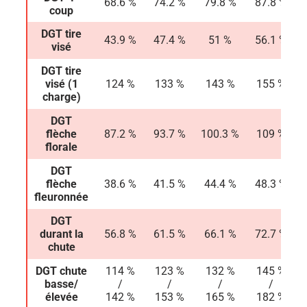
68.6 %
74.2 %
79.8 %
87.8 %
coup
DGT tire
43.9 %
47.4 %
51 %
56.1 %
visé
DGT tire
visé (1
124 %
133 %
143 %
155 %
charge)
DGT
flèche
87.2 %
93.7 %
100.3 %
109 %
florale
DGT
flèche
38.6 %
41.5 %
44.4 %
48.3 %
fleuronnée
DGT
durant la
56.8 %
61.5 %
66.1 %
72.7 %
chute
DGT chute
114 %
123 %
132 %
145 %
basse/
/
/
/
/
élevée
142 %
153 %
165 %
182 %