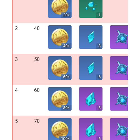
20k
1
2
40
40k
3
2
3
50
60k
6
4
4
60
80k
3
8
5
70
100k
6
12