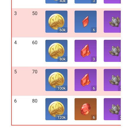
40k
3
2
3
50
60k
6
4
4
60
80k
3
8
5
70
100k
6
12
6
80
120k
6
20