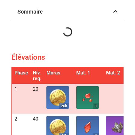
Sommaire
Élévations
Phase
Niv.
Moras
Mat. 1
Mat. 2
req.
1
20
20k
1
2
40