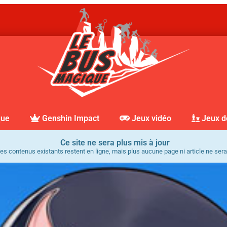
que
Genshin Impact
Jeux vidéo
Jeux d
Ce site ne sera plus mis à jour
es contenus existants restent en ligne, mais plus aucune page ni article ne sera