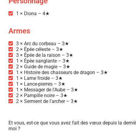
Personnage
1 × Diona – 4★
Armes
3 × Arc du corbeau – 3★
2 × Épée céleste – 3★
3 × Épée de la raison – 3★
1 × Épée sanglante – 3★
2 × Guide de magie – 3★
1 × Histoire des chasseurs de dragon – 3★
1 × Lame froide – 3★
1 × Lance-pierres – 3★
1 × Messager de l'Aube – 3★
2 × Pampille noire – 3★
2 × Serment de l'archer – 3★
Et vous, est-ce que vous avez fait des vœux depuis la derni
moi ?