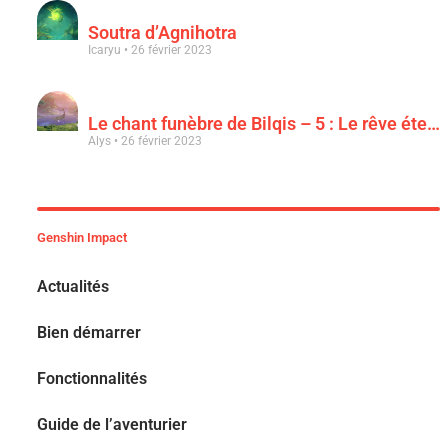
Soutra d’Agnihotra
Icaryu
26 février 2023
Le chant funèbre de Bilqis – 5 : Le rêve éternel d’une luxuriance épanouie
Alys
26 février 2023
Genshin Impact
Actualités
Bien démarrer
Fonctionnalités
Guide de l’aventurier