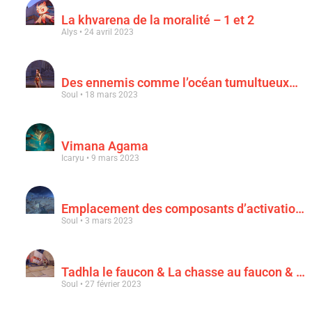
La khvarena de la moralité – 1 et 2
Alys
24 avril 2023
Des ennemis comme l’océan tumultueux…
Soul
18 mars 2023
Vimana Agama
Icaryu
9 mars 2023
Emplacement des composants d’activation & « Au clair de la lune rouge sang »
Soul
3 mars 2023
Tadhla le faucon & La chasse au faucon & Le faucon déchu
Soul
27 février 2023