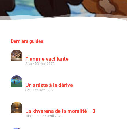
Derniers guides
Flamme vacillante
Alys
23 mai 2023
Un artiste à la dérive
Soul
25 avril 2023
La khvarena de la moralité – 3
Ninjaster
25 avril 2023