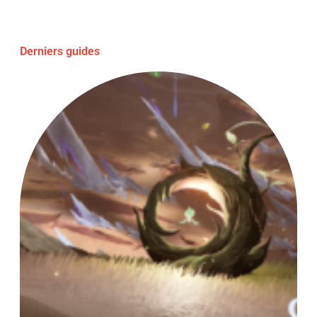
Derniers guides
Fl
Al