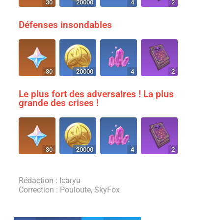
30
20000
4
2
Défenses insondables
30
20000
4
2
Le plus fort des adversaires ! La plus
grande des crises !
30
20000
4
2
Rédaction : Icaryu
Correction : Pouloute, SkyFox