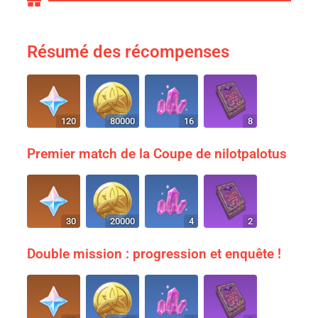
Résumé des récompenses
120
80000
16
8
Premier match de la Coupe de nilotpalotus
30
20000
4
2
Double mission : progression et enquête !