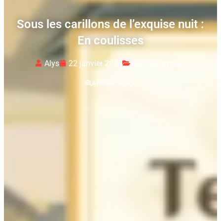
Sous les carillons de l’exquise nuit :
En coulisses
Alys
22 janvier 2023
Genshin Impact
Afficher l'image