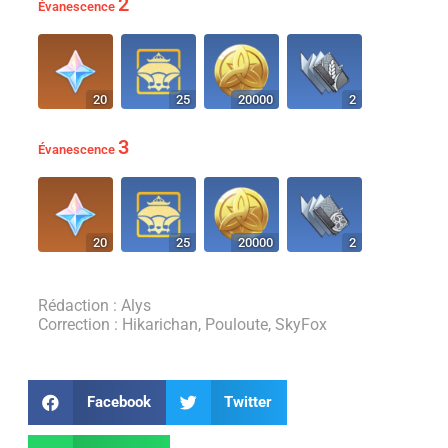
2
Évanescence
20
25
20000
2
3
Évanescence
20
25
20000
2
Rédaction : Alys
Correction : Hikarichan, Pouloute, SkyFox
Facebook
Twitter