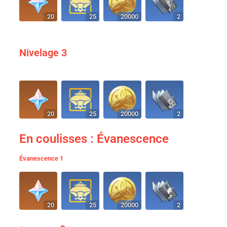
20
25
20000
2
Nivelage 3
20
25
20000
2
En coulisses : Évanescence
Évanescence 1
20
25
20000
2