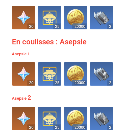
20
25
20000
2
En coulisses : Asepsie
Asepsie 1
20
25
20000
2
2
Asepsie
20
25
20000
2