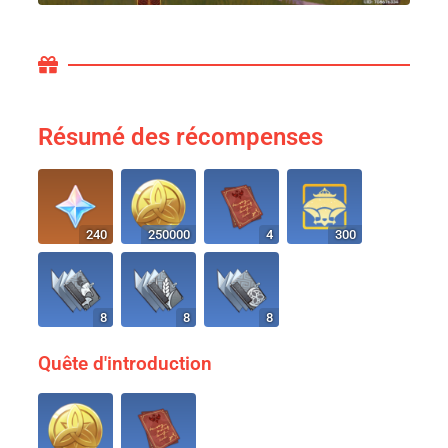
Résumé des récompenses
240
250000
4
300
8
8
8
Quête d'introduction