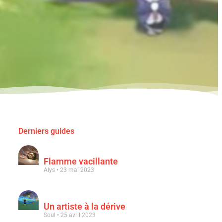
Derniers guides
Flamme vacillante
Alys
23 mai 2023
Un artiste à la dérive
Soul
25 avril 2023