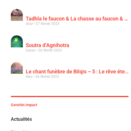
Tadhla le faucon & La chasse au faucon & Le faucon déchu
Soul
27 février 2023
Soutra d’Agnihotra
Icaryu
26 février 2023
Le chant funèbre de Bilqis – 5 : Le rêve éternel d’une luxuriance épanouie
Alys
26 février 2023
Genshin Impact
Actualités