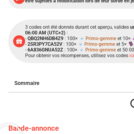
être sujettes à modification lors de leur sortie en j
3 codes ont été donnés durant cet aperçu, valides
u
06:00 AM (UTC+2)
:
-
QBQ2NH6DB4Z9
: 100×
Primo-gemme
et 10×
-
2SR3PY7CA52V
: 100×
Primo-gemme
et 5×
-
6A836GNUA52Z
: 100×
Primo-gemme
et 50 0
Pour obtenir vos récompenses, utilisez vos codes
ic
Sommaire
Bande-annonce