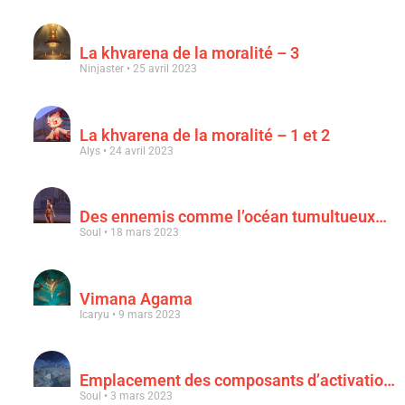
La khvarena de la moralité – 3
Ninjaster
25 avril 2023
La khvarena de la moralité – 1 et 2
Alys
24 avril 2023
Des ennemis comme l’océan tumultueux…
Soul
18 mars 2023
Vimana Agama
Icaryu
9 mars 2023
Emplacement des composants d’activation & « Au clair de la lune rouge sang »
Soul
3 mars 2023