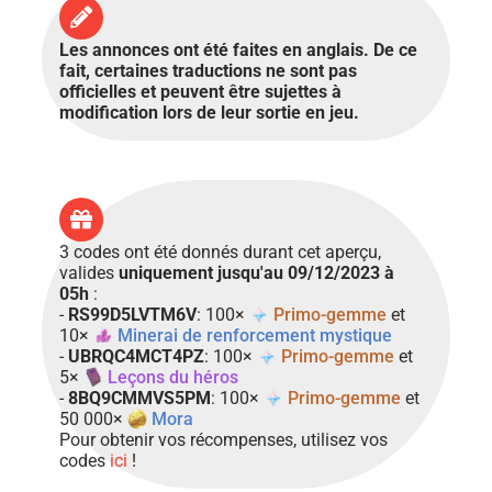
Les annonces ont été faites en anglais. De ce
fait, certaines traductions ne sont pas
officielles et peuvent être sujettes à
modification lors de leur sortie en jeu.
3 codes ont été donnés durant cet aperçu,
valides
uniquement jusqu'au 09/12/2023 à
05h
:
-
RS99D5LVTM6V
: 100×
Primo-gemme
et
10×
Minerai de renforcement mystique
-
UBRQC4MCT4PZ
: 100×
Primo-gemme
et
5×
Leçons du héros
-
8BQ9CMMVS5PM
: 100×
Primo-gemme
et
50 000×
Mora
Pour obtenir vos récompenses, utilisez vos
codes
ici
!