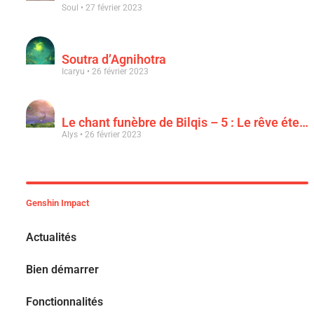
Soul
27 février 2023
Soutra d’Agnihotra
Icaryu
26 février 2023
Le chant funèbre de Bilqis – 5 : Le rêve éternel d’une luxuriance épanouie
Alys
26 février 2023
Genshin Impact
Actualités
Bien démarrer
Fonctionnalités