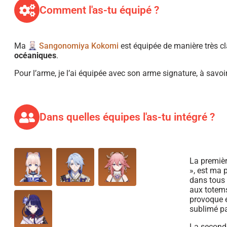
Comment l'as-tu équipé ?
Ma
Sangonomiya Kokomi
est équipée de manière très cl
océaniques
.
Pour l’arme, je l’ai équipée avec son arme signature, à savoi
Dans quelles équipes l'as-tu intégré ?
La premièr
», est ma 
dans tous
aux totem
provoque é
sublimé pa
La seconde