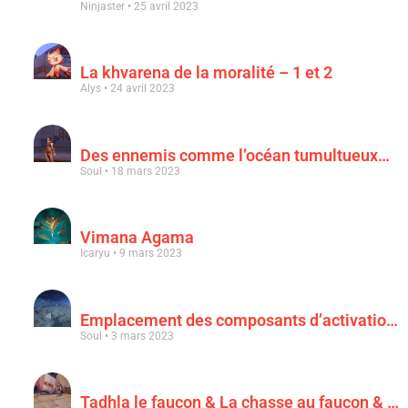
Ninjaster
25 avril 2023
La khvarena de la moralité – 1 et 2
Alys
24 avril 2023
Des ennemis comme l’océan tumultueux…
Soul
18 mars 2023
Vimana Agama
Icaryu
9 mars 2023
Emplacement des composants d’activation & « Au clair de la lune rouge sang »
Soul
3 mars 2023
Tadhla le faucon & La chasse au faucon & Le faucon déchu