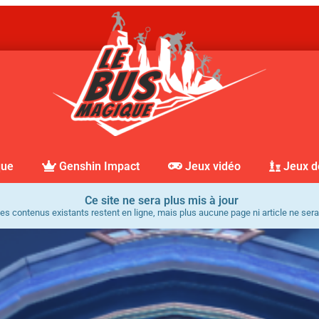
que
Genshin Impact
Jeux vidéo
Jeux d
Ce site ne sera plus mis à jour
es contenus existants restent en ligne, mais plus aucune page ni article ne sera