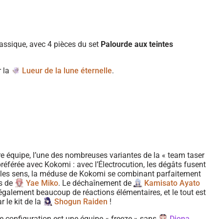
assique, avec 4 pièces du set
Palourde aux teintes
r la
Lueur de la lune éternelle
.
e équipe, l’une des nombreuses variantes de la « team taser
préférée avec Kokomi : avec l’Électrocution, les dégâts fusent
 les sens, la méduse de Kokomi se combinant parfaitement
s de
Yae Miko
. Le déchaînement de
Kamisato Ayato
galement beaucoup de réactions élémentaires, et le tout est
r le kit de la
Shogun Raiden
!
 configuration est une équipe « freeze » sans
Diona
,