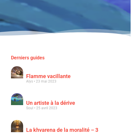
Derniers guides
Flamme vacillante
Alys
23 mai 2023
Un artiste à la dérive
Soul
25 avril 2023
La khvarena de la moralité – 3