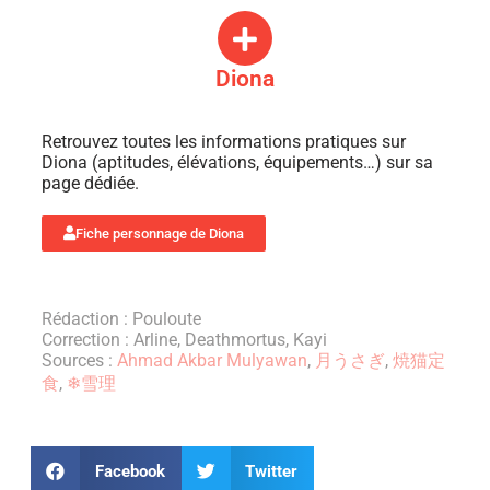
Diona
Retrouvez toutes les informations pratiques sur
Diona (aptitudes, élévations, équipements…) sur sa
page dédiée.
Fiche personnage de Diona
Rédaction : Pouloute
Correction : Arline, Deathmortus, Kayi
Sources :
Ahmad Akbar Mulyawan
,
月うさぎ
,
焼猫定
食
,
❄雪理
Facebook
Twitter