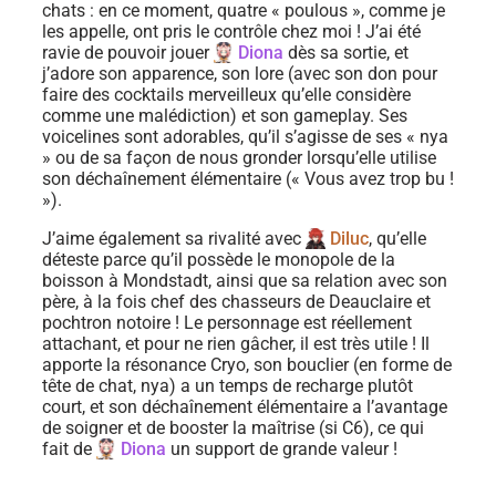
chats : en ce moment, quatre « poulous », comme je
les appelle, ont pris le contrôle chez moi ! J’ai été
ravie de pouvoir jouer
Diona
dès sa sortie, et
j’adore son apparence, son lore (avec son don pour
faire des cocktails merveilleux qu’elle considère
comme une malédiction) et son gameplay. Ses
voicelines sont adorables, qu’il s’agisse de ses « nya
» ou de sa façon de nous gronder lorsqu’elle utilise
son déchaînement élémentaire (« Vous avez trop bu !
»).
J’aime également sa rivalité avec
Diluc
, qu’elle
déteste parce qu’il possède le monopole de la
boisson à Mondstadt, ainsi que sa relation avec son
père, à la fois chef des chasseurs de Deauclaire et
pochtron notoire ! Le personnage est réellement
attachant, et pour ne rien gâcher, il est très utile ! Il
apporte la résonance Cryo, son bouclier (en forme de
tête de chat, nya) a un temps de recharge plutôt
court, et son déchaînement élémentaire a l’avantage
de soigner et de booster la maîtrise (si C6), ce qui
fait de
Diona
un support de grande valeur !