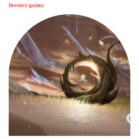
Derniers guides
Fl
Al