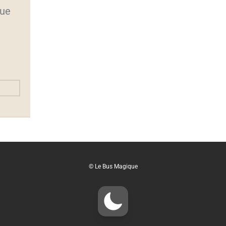
que
© Le Bus Magique