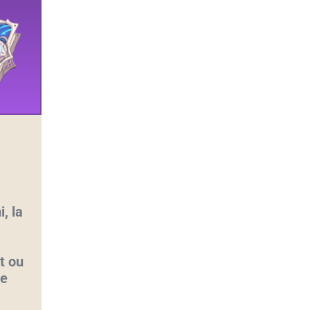
, la
nt ou
de