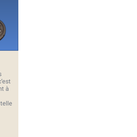
s
c’est
nt à
telle