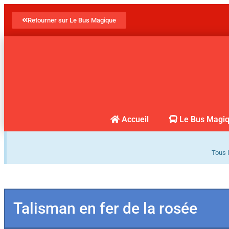
Retourner sur Le Bus Magique
Accueil
Le Bus Magi
Tous l
Talisman en fer de la rosée