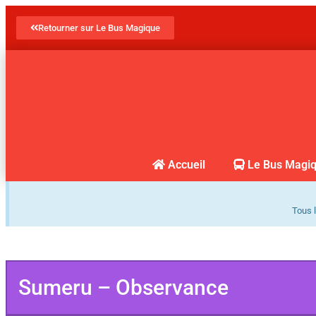
Retourner sur Le Bus Magique
Accueil
Le Bus Magi
Tous l
Sumeru – Observance