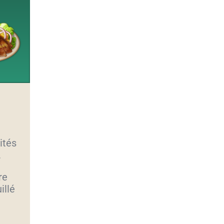
ités
.
re
illé