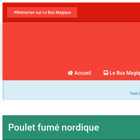
Retourner sur Le Bus Magique
Accueil
Le Bus Magi
Tous l
Poulet fumé nordique