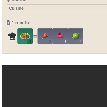
Cuisine
1 recette
〓
1
1
1
1