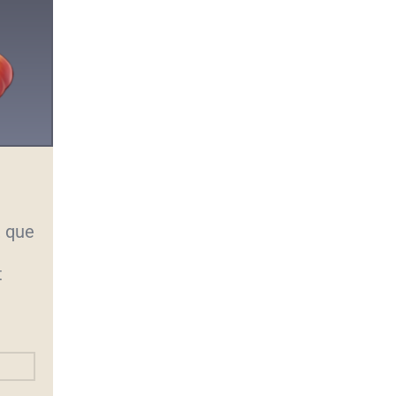
, que
t