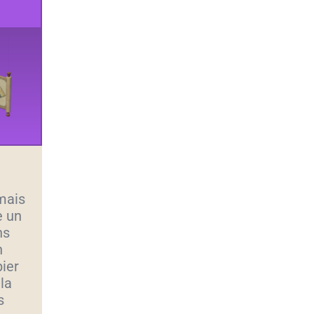
mais
e un
ns
n
pier
la
s