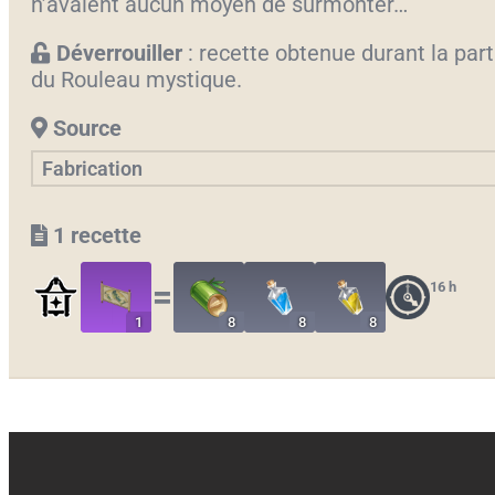
n’avaient aucun moyen de surmonter…
Déverrouiller
: recette obtenue durant la part
du Rouleau mystique.
Source
Fabrication
1 recette
16 h
〓
1
8
8
8