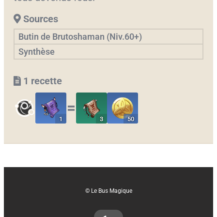
Sources
Butin de Brutoshaman (Niv.60+)
Synthèse
1 recette
〓
1
3
50
© Le Bus Magique