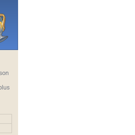
 son
plus