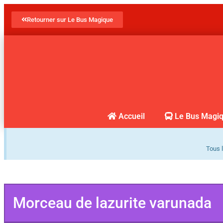
Retourner sur Le Bus Magique
Accueil
Le Bus Magi
Tous l
Morceau de lazurite varunada