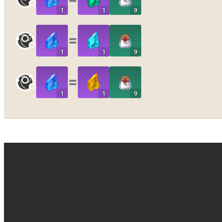
1
1
9
〓
1
1
9
〓
1
1
9