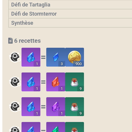
Défi de Tartaglia
Défi de Stormterror
Synthèse
6 recettes
〓
1
3
900
〓
1
1
9
〓
1
1
9
〓