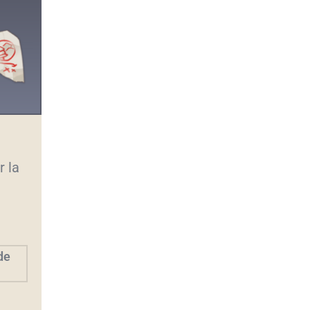
r la
de