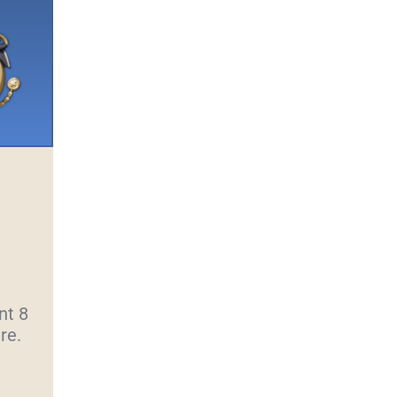
nt 8
re.