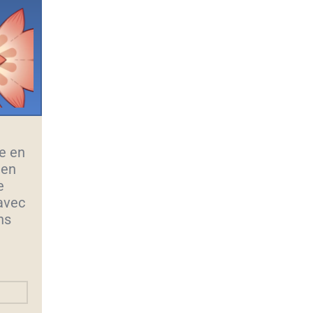
e en
 en
e
 avec
ns