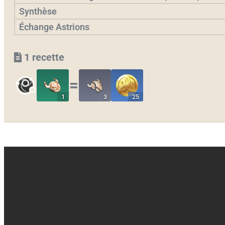
Synthèse
Échange Astrions
1 recette
〓
1
3
25