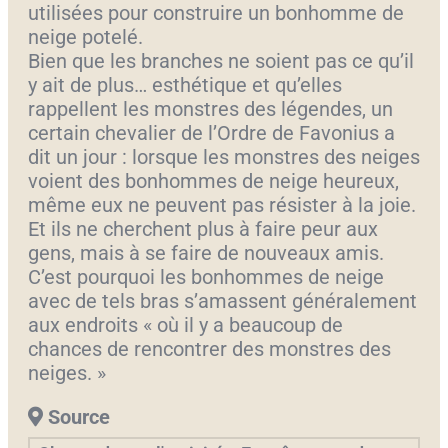
utilisées pour construire un bonhomme de
neige potelé.
Bien que les branches ne soient pas ce qu’il
y ait de plus… esthétique et qu’elles
rappellent les monstres des légendes, un
certain chevalier de l’Ordre de Favonius a
dit un jour : lorsque les monstres des neiges
voient des bonhommes de neige heureux,
même eux ne peuvent pas résister à la joie.
Et ils ne cherchent plus à faire peur aux
gens, mais à se faire de nouveaux amis.
C’est pourquoi les bonhommes de neige
avec de tels bras s’amassent généralement
aux endroits « où il y a beaucoup de
chances de rencontrer des monstres des
neiges. »
Source