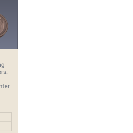
ng
ors.
nter