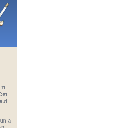
nt
Cet
eut
’un a
rt