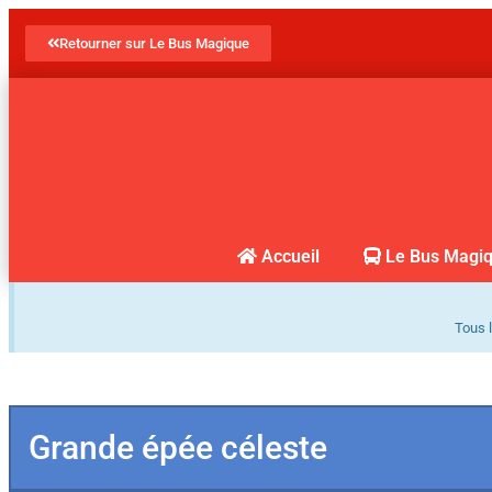
Retourner sur Le Bus Magique
Accueil
Le Bus Magi
Tous l
Grande épée céleste