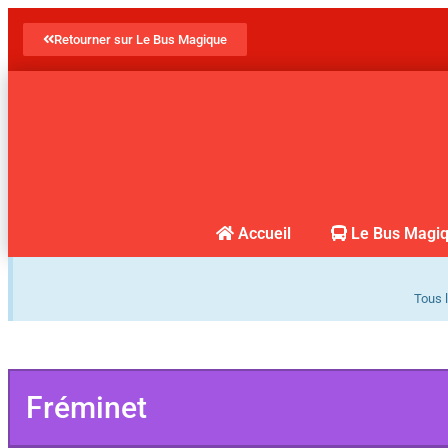
Retourner sur Le Bus Magique
Accueil
Le Bus Magi
Tous l
Fréminet