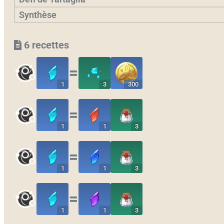
Synthèse
6 recettes
〓
1
3
300
〓
1
1
3
〓
1
1
3
〓
1
1
3