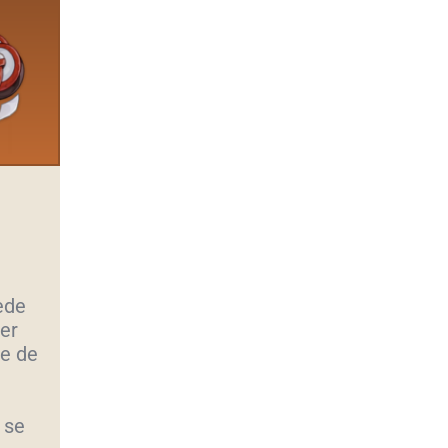
ède
er
e de
 se