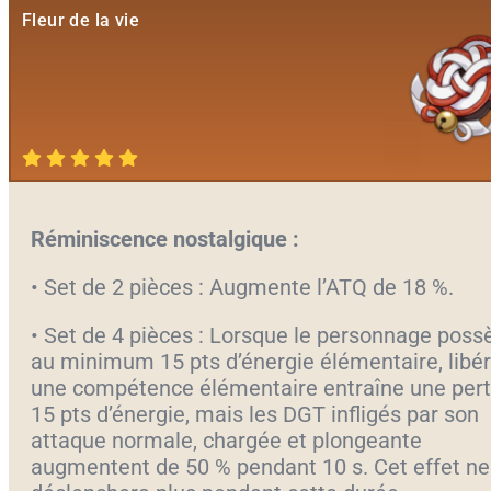
Fleur de la vie
Réminiscence nostalgique :
• Set de 2 pièces : Augmente l’ATQ de 18 %.
• Set de 4 pièces : Lorsque le personnage poss
au minimum 15 pts d’énergie élémentaire, libér
une compétence élémentaire entraîne une pert
15 pts d’énergie, mais les DGT infligés par son
attaque normale, chargée et plongeante
augmentent de 50 % pendant 10 s. Cet effet ne