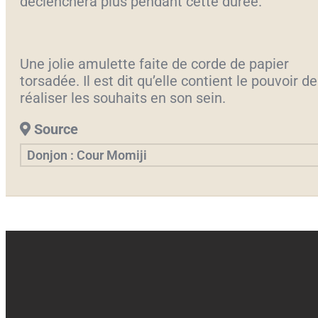
déclenchera plus pendant cette durée.
Une jolie amulette faite de corde de papier
torsadée. Il est dit qu’elle contient le pouvoir de
réaliser les souhaits en son sein.
Source
Donjon : Cour Momiji