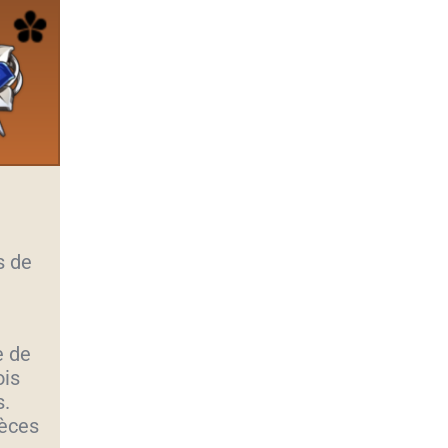
s de
e de
ois
s.
ièces