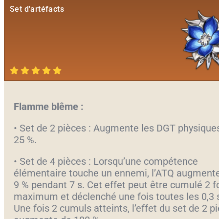
Set d'artéfacts
Flamme blême :
• Set de 2 pièces : Augmente les DGT physique
25 %.
• Set de 4 pièces : Lorsqu’une compétence
élémentaire touche un ennemi, l’ATQ augment
9 % pendant 7 s. Cet effet peut être cumulé 2 f
maximum et déclenché une fois toutes les 0,3 
Une fois 2 cumuls atteints, l’effet du set de 2 p