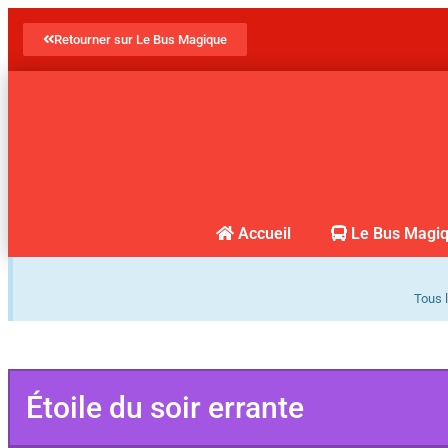
Retourner sur Le Bus Magique
Accueil
Le Bus Magi
Tous l
Étoile du soir errante