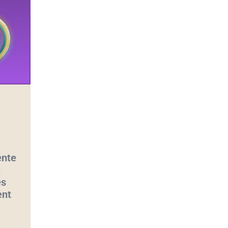
ente
e
es
ent