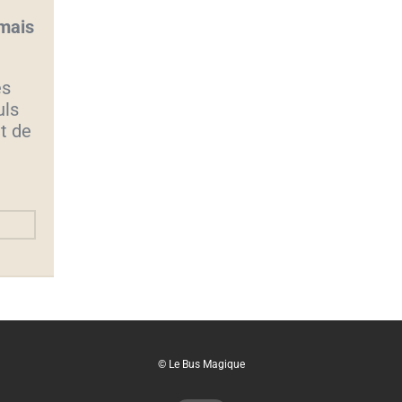
 mais
es
uls
t de
© Le Bus Magique