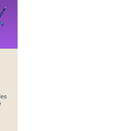
les
é