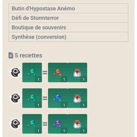
Butin d'Hypostase Anémo
Défi de Stormterror
Boutique de souvenirs
Synthèse (conversion)
5 recettes
〓
1
1
1
〓
1
1
1
〓
1
1
1